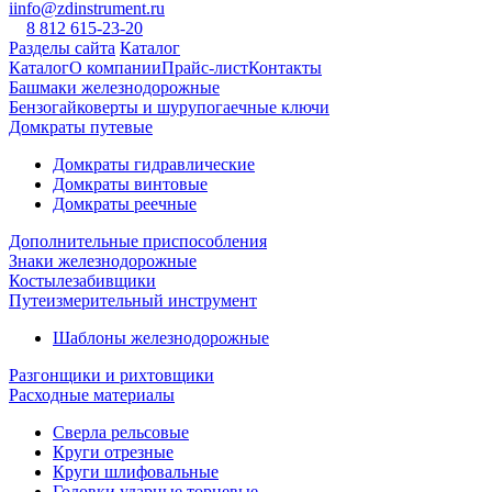
iinfo@zdinstrument.ru
8 812 615-23-20
Разделы сайта
Каталог
Каталог
О компании
Прайс-лист
Контакты
Башмаки железнодорожные
Бензогайковерты и шурупогаечные ключи
Домкраты путевые
Домкраты гидравлические
Домкраты винтовые
Домкраты реечные
Дополнительные приспособления
Знаки железнодорожные
Костылезабивщики
Путеизмерительный инструмент
Шаблоны железнодорожные
Разгонщики и рихтовщики
Расходные материалы
Сверла рельсовые
Круги отрезные
Круги шлифовальные
Головки ударные торцевые