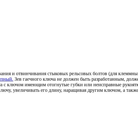
ания и отвинчивания стыковых рельсовых болтов (для клеммных
упный.
Зев гаечного ключа не должен быть разработанным, долже
та с ключом имеющим отогнутые губки или неисправные рукоятк
ключу, увеличивать его длину, наращивая другим ключом, а так