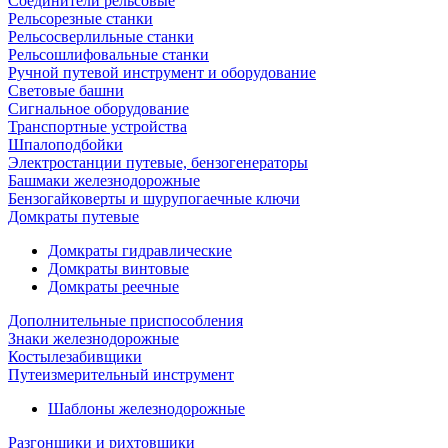
Соединители рельсовые
Рельсорезные станки
Рельсосверлильные станки
Рельсошлифовальные станки
Ручной путевой инструмент и оборудование
Световые башни
Сигнальное оборудование
Транспортные устройства
Шпалоподбойки
Электростанции путевые, бензогенераторы
Башмаки железнодорожные
Бензогайковерты и шурупогаечные ключи
Домкраты путевые
Домкраты гидравлические
Домкраты винтовые
Домкраты реечные
Дополнительные приспособления
Знаки железнодорожные
Костылезабивщики
Путеизмерительный инструмент
Шаблоны железнодорожные
Разгонщики и рихтовщики