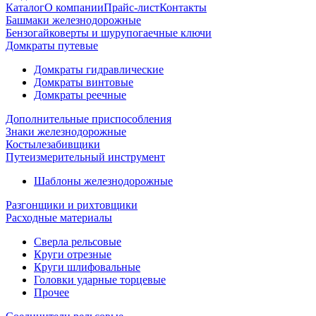
Каталог
О компании
Прайс-лист
Контакты
Башмаки железнодорожные
Бензогайковерты и шурупогаечные ключи
Домкраты путевые
Домкраты гидравлические
Домкраты винтовые
Домкраты реечные
Дополнительные приспособления
Знаки железнодорожные
Костылезабивщики
Путеизмерительный инструмент
Шаблоны железнодорожные
Разгонщики и рихтовщики
Расходные материалы
Сверла рельсовые
Круги отрезные
Круги шлифовальные
Головки ударные торцевые
Прочее