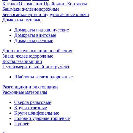
Каталог
О компании
Прайс-лист
Контакты
Башмаки железнодорожные
Бензогайковерты и шурупогаечные ключи
Домкраты путевые
Домкраты гидравлические
Домкраты винтовые
Домкраты реечные
Дополнительные приспособления
Знаки железнодорожные
Костылезабивщики
Путеизмерительный инструмент
Шаблоны железнодорожные
Разгонщики и рихтовщики
Расходные материалы
Сверла рельсовые
Круги отрезные
Круги шлифовальные
Головки ударные торцевые
Прочее