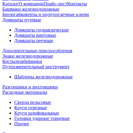
Каталог
О компании
Прайс-лист
Контакты
Башмаки железнодорожные
Бензогайковерты и шурупогаечные ключи
Домкраты путевые
Домкраты гидравлические
Домкраты винтовые
Домкраты реечные
Дополнительные приспособления
Знаки железнодорожные
Костылезабивщики
Путеизмерительный инструмент
Шаблоны железнодорожные
Разгонщики и рихтовщики
Расходные материалы
Сверла рельсовые
Круги отрезные
Круги шлифовальные
Головки ударные торцевые
Прочее