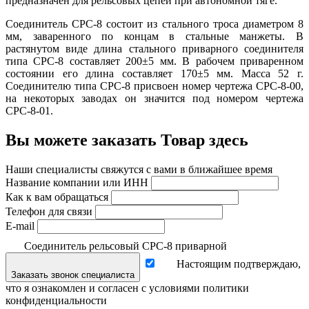
пред­назначен для рельсовых цепей при автономной тяге.
Сое­динитель СРС-8 состоит из стального троса диаметром 8
мм, заварен­ного по концам в стальные манжеты. В
растянутом виде длина сталь­ного приварного соединителя
типа СРС-8 составляет 200±5 мм. В ра­бочем приваренном
состоянии его длина составляет 170±5 мм. Масса 52 г.
Соединителю типа СРС-8 присвоен номер чертежа СРС-8-00,
на некоторых заводах он значится под номером чертежа
СРС-8-01.
Вы можете заказать Товар здесь
Наши специалисты свяжутся с вами в ближайшее время
Название компании или ИНН
Как к вам обращаться
Телефон для связи
E-mail
Соединитель рельсовый СРС-8 приварной
Настоящим подтверждаю,
Заказать звонок специалиста
что я ознакомлен и согласен с условиями политики
конфиденциальности