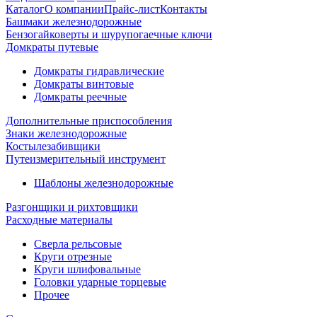
Каталог
О компании
Прайс-лист
Контакты
Башмаки железнодорожные
Бензогайковерты и шурупогаечные ключи
Домкраты путевые
Домкраты гидравлические
Домкраты винтовые
Домкраты реечные
Дополнительные приспособления
Знаки железнодорожные
Костылезабивщики
Путеизмерительный инструмент
Шаблоны железнодорожные
Разгонщики и рихтовщики
Расходные материалы
Сверла рельсовые
Круги отрезные
Круги шлифовальные
Головки ударные торцевые
Прочее