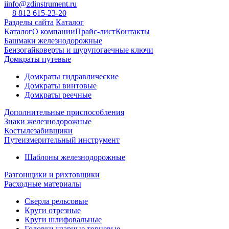
iinfo@zdinstrument.ru
8 812 615-23-20
Разделы сайта
Каталог
Каталог
О компании
Прайс-лист
Контакты
Башмаки железнодорожные
Бензогайковерты и шурупогаечные ключи
Домкраты путевые
Домкраты гидравлические
Домкраты винтовые
Домкраты реечные
Дополнительные приспособления
Знаки железнодорожные
Костылезабивщики
Путеизмерительный инструмент
Шаблоны железнодорожные
Разгонщики и рихтовщики
Расходные материалы
Сверла рельсовые
Круги отрезные
Круги шлифовальные
Головки ударные торцевые