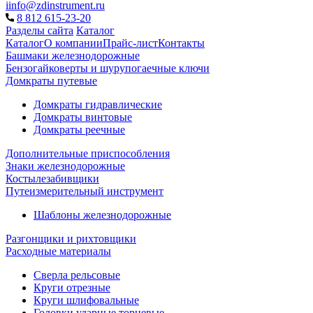
iinfo@zdinstrument.ru
8 812 615-23-20
Разделы сайта
Каталог
Каталог
О компании
Прайс-лист
Контакты
Башмаки железнодорожные
Бензогайковерты и шурупогаечные ключи
Домкраты путевые
Домкраты гидравлические
Домкраты винтовые
Домкраты реечные
Дополнительные приспособления
Знаки железнодорожные
Костылезабивщики
Путеизмерительный инструмент
Шаблоны железнодорожные
Разгонщики и рихтовщики
Расходные материалы
Сверла рельсовые
Круги отрезные
Круги шлифовальные
Головки ударные торцевые