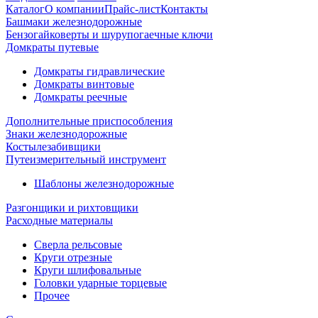
Каталог
О компании
Прайс-лист
Контакты
Башмаки железнодорожные
Бензогайковерты и шурупогаечные ключи
Домкраты путевые
Домкраты гидравлические
Домкраты винтовые
Домкраты реечные
Дополнительные приспособления
Знаки железнодорожные
Костылезабивщики
Путеизмерительный инструмент
Шаблоны железнодорожные
Разгонщики и рихтовщики
Расходные материалы
Сверла рельсовые
Круги отрезные
Круги шлифовальные
Головки ударные торцевые
Прочее