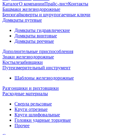
Каталог
О компании
Прайс-лист
Контакты
Башмаки железнодорожные
Бензогайковерты и шурупогаечные ключи
Домкраты путевые
Домкраты гидравлические
Домкраты винтовые
Домкраты реечные
Дополнительные приспособления
Знаки железнодорожные
Костылезабивщики
Путеизмерительный инструмент
Шаблоны железнодорожные
Разгонщики и рихтовщики
Расходные материалы
Сверла рельсовые
Круги отрезные
Круги шлифовальные
Головки ударные торцевые
Прочее