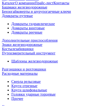
Каталог
О компании
Прайс-лист
Контакты
Башмаки железнодорожные
Бензогайковерты и шурупогаечные ключи
Домкраты путевые
Домкраты гидравлические
Домкраты винтовые
Домкраты реечные
Дополнительные приспособления
Знаки железнодорожные
Костылезабивщики
Путеизмерительный инструмент
Шаблоны железнодорожные
Разгонщики и рихтовщики
Расходные материалы
Сверла рельсовые
Круги отрезные
Круги шлифовальные
Головки ударные торцевые
Прочее