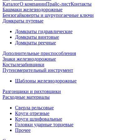
Каталог
О компании
Прайс-лист
Контакты
Башмаки железнодорожные
Бензогайковерты и шурупогаечные ключи
Домкраты путевые
Домкраты гидравлические
Домкраты винтовые
Домкраты реечные
Дополнительные приспособления
Знаки железнодорожные
Костылезабивщики
Путеизмерительный инструмент
Шаблоны железнодорожные
Разгонщики и рихтовщики
Расходные материалы
Сверла рельсовые
Круги отрезные
Круги шлифовальные
Головки ударные торцевые
Прочее