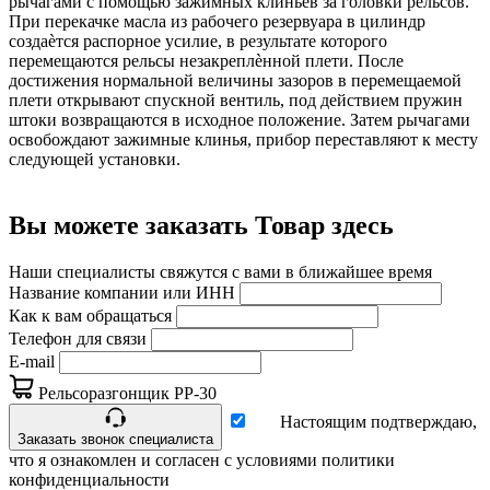
рычагами с помощью зажимных клиньев за головки рельсов.
При перекачке масла из рабочего резервуара в цилиндр
создаѐтся распорное усилие, в результате которого
перемещаются рельсы незакреплѐнной плети. После
достижения нормальной величины зазоров в перемещаемой
плети открывают спускной вентиль, под действием пружин
штоки возвращаются в исходное положение. Затем рычагами
освобождают зажимные клинья, прибор переставляют к месту
следующей установки.
Вы можете заказать Товар здесь
Наши специалисты свяжутся с вами в ближайшее время
Название компании или ИНН
Как к вам обращаться
Телефон для связи
E-mail
Рельсоразгонщик РР-30
Настоящим подтверждаю,
Заказать звонок специалиста
что я ознакомлен и согласен с условиями политики
конфиденциальности