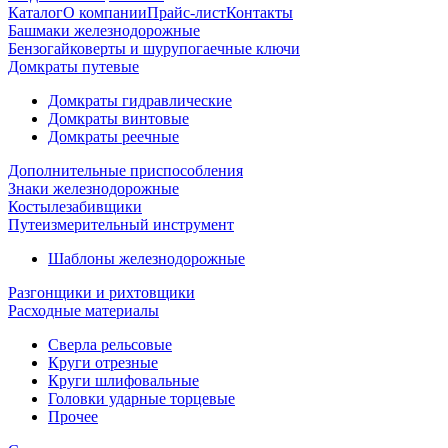
Каталог
О компании
Прайс-лист
Контакты
Башмаки железнодорожные
Бензогайковерты и шурупогаечные ключи
Домкраты путевые
Домкраты гидравлические
Домкраты винтовые
Домкраты реечные
Дополнительные приспособления
Знаки железнодорожные
Костылезабивщики
Путеизмерительный инструмент
Шаблоны железнодорожные
Разгонщики и рихтовщики
Расходные материалы
Сверла рельсовые
Круги отрезные
Круги шлифовальные
Головки ударные торцевые
Прочее