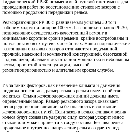
Гидравлический РР-30 незаменимый путевой инструмент для
проведения работ по восстановлению стыковых зазоров с
помощью продольной передвижки рельса.
Рельсоразгонщик РР-30 с развиваемым усилием 30 тс и
рабочим ходом цилиндров 100 мм. Разгонщики стыков РР-30,
позволяющие осуществлять качественный ремонт в
минимально короткие сроки времени, крайне востребованы и
популярны во всех путевых хозяйствах. Наши гидравлические
разгонщики стыковых зазоров отличаются продуманной,
прочной, надежной и компактной конструкцией, безотказной
гидравликой, обладают достаточной мощностью и небольшим
весом, простотой в эксплуатации, высокой
ремонтнопригодностью и длительным сроком службы.
Из-за таких факторов, как изменение климата и движения
подвижного состава, размер стыков рельса имеет свойство
меняться. Стыки железнодорожных линий должны иметь
определенный зазор. Размер рельсового зазора оказывает
непосредственное влияние на безопасность и состояние
железнодорожных путей. Если зазор в рельсе слишком велик,
колеса будут создавать ударную силу, которая ускорит износ
стыков или может привести к сходу состава. Без шва рельса
продольное внутреннее напряжение рельса создается под