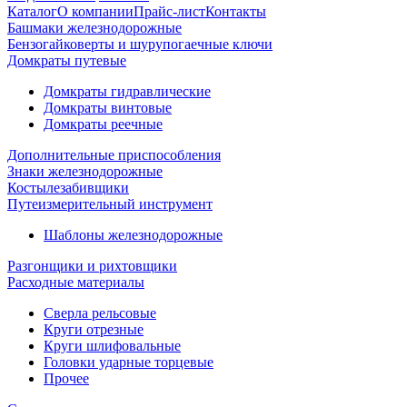
Каталог
О компании
Прайс-лист
Контакты
Башмаки железнодорожные
Бензогайковерты и шурупогаечные ключи
Домкраты путевые
Домкраты гидравлические
Домкраты винтовые
Домкраты реечные
Дополнительные приспособления
Знаки железнодорожные
Костылезабивщики
Путеизмерительный инструмент
Шаблоны железнодорожные
Разгонщики и рихтовщики
Расходные материалы
Сверла рельсовые
Круги отрезные
Круги шлифовальные
Головки ударные торцевые
Прочее