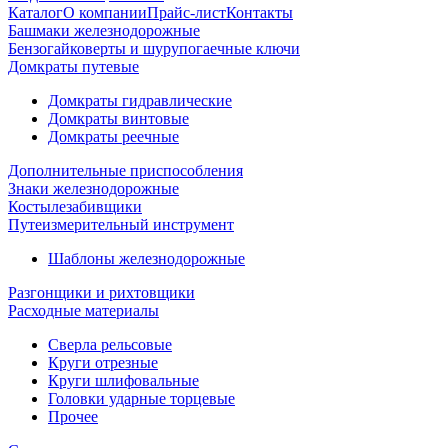
Каталог
О компании
Прайс-лист
Контакты
Башмаки железнодорожные
Бензогайковерты и шурупогаечные ключи
Домкраты путевые
Домкраты гидравлические
Домкраты винтовые
Домкраты реечные
Дополнительные приспособления
Знаки железнодорожные
Костылезабивщики
Путеизмерительный инструмент
Шаблоны железнодорожные
Разгонщики и рихтовщики
Расходные материалы
Сверла рельсовые
Круги отрезные
Круги шлифовальные
Головки ударные торцевые
Прочее