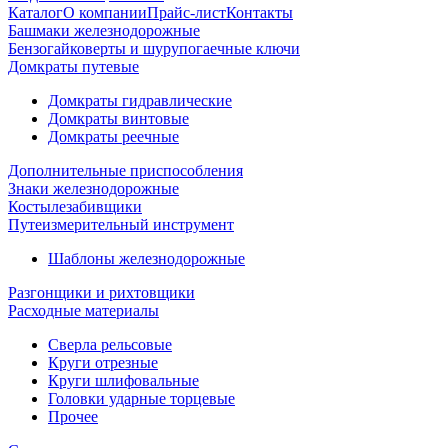
Каталог
О компании
Прайс-лист
Контакты
Башмаки железнодорожные
Бензогайковерты и шурупогаечные ключи
Домкраты путевые
Домкраты гидравлические
Домкраты винтовые
Домкраты реечные
Дополнительные приспособления
Знаки железнодорожные
Костылезабивщики
Путеизмерительный инструмент
Шаблоны железнодорожные
Разгонщики и рихтовщики
Расходные материалы
Сверла рельсовые
Круги отрезные
Круги шлифовальные
Головки ударные торцевые
Прочее