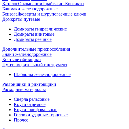
Каталог
О компании
Прайс-лист
Контакты
Башмаки железнодорожные
Бензогайковерты и шурупогаечные ключи
Домкраты путевые
Домкраты гидравлические
Домкраты винтовые
Домкраты реечные
Дополнительные приспособления
Знаки железнодорожные
Костылезабивщики
Путеизмерительный инструмент
Шаблоны железнодорожные
Разгонщики и рихтовщики
Расходные материалы
Сверла рельсовые
Круги отрезные
Круги шлифовальные
Головки ударные торцевые
Прочее