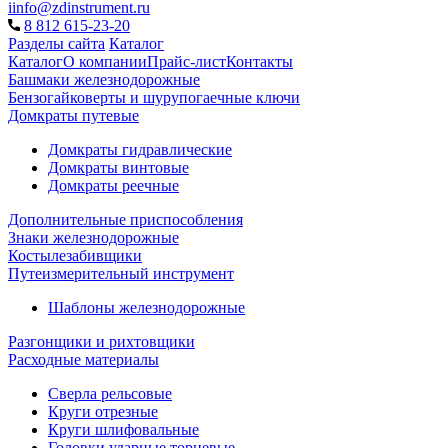
iinfo@zdinstrument.ru
8 812 615-23-20
Разделы сайта
Каталог
Каталог
О компании
Прайс-лист
Контакты
Башмаки железнодорожные
Бензогайковерты и шурупогаечные ключи
Домкраты путевые
Домкраты гидравлические
Домкраты винтовые
Домкраты реечные
Дополнительные приспособления
Знаки железнодорожные
Костылезабивщики
Путеизмерительный инструмент
Шаблоны железнодорожные
Разгонщики и рихтовщики
Расходные материалы
Сверла рельсовые
Круги отрезные
Круги шлифовальные
Головки ударные торцевые