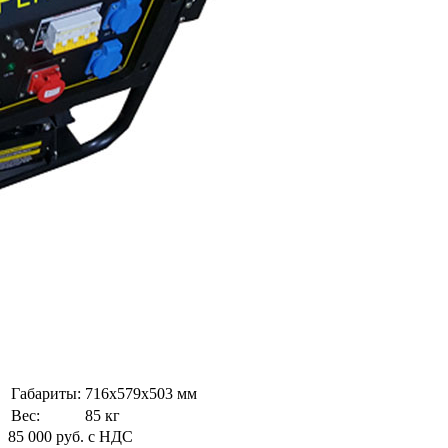
Габариты:
716х579х503 мм
Вес:
85 кг
85 000
руб.
с НДС