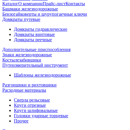
Каталог
О компании
Прайс-лист
Контакты
Башмаки железнодорожные
Бензогайковерты и шурупогаечные ключи
Домкраты путевые
Домкраты гидравлические
Домкраты винтовые
Домкраты реечные
Дополнительные приспособления
Знаки железнодорожные
Костылезабивщики
Путеизмерительный инструмент
Шаблоны железнодорожные
Разгонщики и рихтовщики
Расходные материалы
Сверла рельсовые
Круги отрезные
Круги шлифовальные
Головки ударные торцевые
Прочее