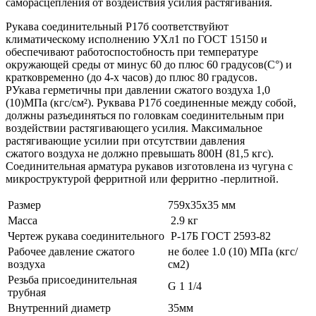
саморасцепления от воздействия усилия растягивания.
Рукава соединительный Р17б соответствуйют
климатическому исполнению УХл1 по ГОСТ 15150 и
обеспечивают работоспостобность при температуре
окружающей среды от минус 60 до плюс 60 градусов(С°) и
кратковременно (до 4-х часов) до плюс 80 градусов.
РУкава герметичны при давлении сжатого воздуха 1,0
(10)МПа (кгс/см²). Руквава Р17б соединенные между собой,
должны разъединяться по головкам соединительным при
воздействии растягивающего усилия. Максимальное
растягивающие усилии при отсутствии давления
сжатого воздуха не должно превышать 800Н (81,5 кгс).
Соединительная арматура рукавов изготовлена из чугуна с
микроструктурой ферритной или ферритно -перлитной.
Размер
759x35x35 мм
Масса
2.9 кг
Чертеж рукава соединительного
Р-17Б ГОСТ 2593-82
Рабочее давление сжатого
не более 1.0 (10) МПа (кгс/
воздуха
см2)
Резьба присоединительная
G 1 1/4
трубная
Внутренний диаметр
35мм