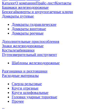
Каталог
О компании
Прайс-лист
Контакты
Башмаки железнодорожные
Бензогайковерты и шурупогаечные ключи
Домкраты путевые
Домкраты гидравлические
Домкраты винтовые
Домкраты реечные
Дополнительные приспособления
Знаки железнодорожные
Костылезабивщики
Путеизмерительный инструмент
Шаблоны железнодорожные
Разгонщики и рихтовщики
Расходные материалы
Сверла рельсовые
Круги отрезные
Круги шлифовальные
Головки ударные торцевые
Прочее