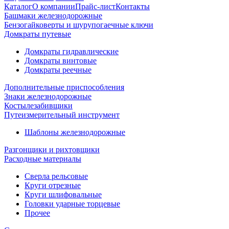
Каталог
О компании
Прайс-лист
Контакты
Башмаки железнодорожные
Бензогайковерты и шурупогаечные ключи
Домкраты путевые
Домкраты гидравлические
Домкраты винтовые
Домкраты реечные
Дополнительные приспособления
Знаки железнодорожные
Костылезабивщики
Путеизмерительный инструмент
Шаблоны железнодорожные
Разгонщики и рихтовщики
Расходные материалы
Сверла рельсовые
Круги отрезные
Круги шлифовальные
Головки ударные торцевые
Прочее