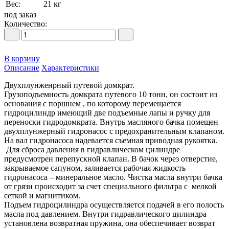
Вес:
21 кг
под заказ
Количество:
В корзину
Описание
Характеристики
Двухплунженрный путевой домкрат.
Грузоподъемность домкрата путевого 10 тонн, он состоит из
основания с поршнем , по которому перемещается
гидроцилиндр имеющий две подъемные лапы и ручку для
переноски гидродомкрата. Внутрь масляного бачка помещен
двухплунжерный гидронасос с предохранительным клапаном.
На вал гидронасоса надевается съемная приводная рукоятка.
Для сброса давления в гидравлическом цилиндре
предусмотрен перепускной клапан. В бачок через отверстие,
закрываемое сапуном, заливается рабочая жидкость
гидронасоса – минеральное масло. Чистка масла внутри бачка
от грязи происходит за счет специального фильтра с мелкой
сеткой и магнитиком.
Подъем гидроцилиндра осуществляется подачей в его полость
масла под давлением. Внутри гидравлического цилиндра
установлена возвратная пружина, она обеспечивает возврат