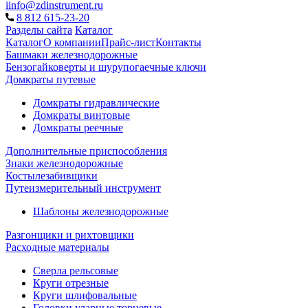
iinfo@zdinstrument.ru
8 812 615-23-20
Разделы сайта
Каталог
Каталог
О компании
Прайс-лист
Контакты
Башмаки железнодорожные
Бензогайковерты и шурупогаечные ключи
Домкраты путевые
Домкраты гидравлические
Домкраты винтовые
Домкраты реечные
Дополнительные приспособления
Знаки железнодорожные
Костылезабивщики
Путеизмерительный инструмент
Шаблоны железнодорожные
Разгонщики и рихтовщики
Расходные материалы
Сверла рельсовые
Круги отрезные
Круги шлифовальные
Головки ударные торцевые