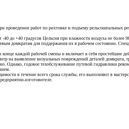
ри проведении работ по рихтовке и подъему рельсошпальных р
 -40 до +40 градусов Цельсия при влажности воздуха не более 9
тевым домкратам для поддержания их в рабочем состоянии. Спе
 конце каждой рабочей смены и включает в себя простейшие дей
отр на выявление визуальных повреждений деталей домкрата, т
но. Однако, годовое техобслуживание путевой гидравлики реко
нием.
димости в течение всего срока службы, его выполняют в масте
предприятии-изготовителе.