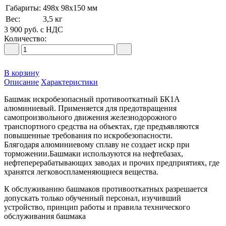
Габариты:
498х 98х150 мм
Вес:
3,5 кг
3 900
руб.
с НДС
Количество:
В корзину
Описание
Характеристики
Башмак искробезопасный противооткатный БК1А
алюминиевый. Применяется для предотвращения
самопроизвольного движения железнодорожного
транспортного средства на объектах, где предъявляются
повышенные требования по искробезопасности.
Блягодаря алюминиевому сплаву не создает искр при
торможении.Башмаки используются на нефтебазах,
нефтеперерабатывающих заводах и прочих предприятиях, где
хранятся легковоспламеняющиеся вещества.
К обслуживанию башмаков противооткатных разрешается
допускать только обученный персонал, изучивший
устройство, принцип работы и правила технического
обслуживания башмака