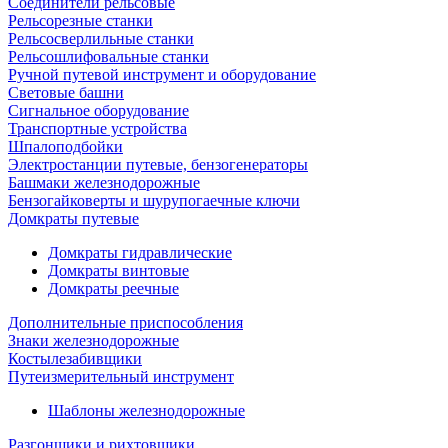
Соединители рельсовые
Рельсорезные станки
Рельсосверлильные станки
Рельсошлифовальные станки
Ручной путевой инструмент и оборудование
Световые башни
Сигнальное оборудование
Транспортные устройства
Шпалоподбойки
Электростанции путевые, бензогенераторы
Башмаки железнодорожные
Бензогайковерты и шурупогаечные ключи
Домкраты путевые
Домкраты гидравлические
Домкраты винтовые
Домкраты реечные
Дополнительные приспособления
Знаки железнодорожные
Костылезабивщики
Путеизмерительный инструмент
Шаблоны железнодорожные
Разгонщики и рихтовщики