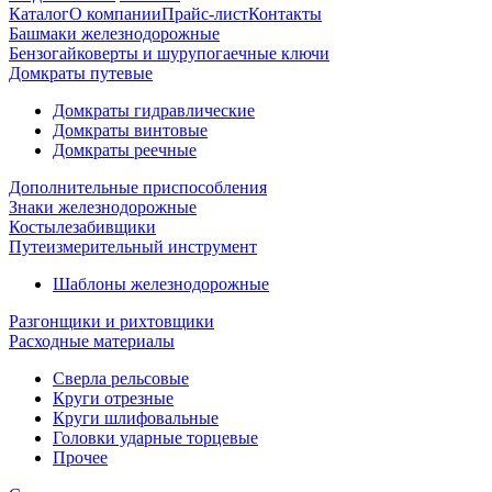
Каталог
О компании
Прайс-лист
Контакты
Башмаки железнодорожные
Бензогайковерты и шурупогаечные ключи
Домкраты путевые
Домкраты гидравлические
Домкраты винтовые
Домкраты реечные
Дополнительные приспособления
Знаки железнодорожные
Костылезабивщики
Путеизмерительный инструмент
Шаблоны железнодорожные
Разгонщики и рихтовщики
Расходные материалы
Сверла рельсовые
Круги отрезные
Круги шлифовальные
Головки ударные торцевые
Прочее