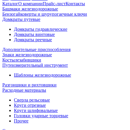
Каталог
О компании
Прайс-лист
Контакты
Башмаки железнодорожные
Бензогайковерты и шурупогаечные ключи
Домкраты путевые
Домкраты гидравлические
Домкраты винтовые
Домкраты реечные
Дополнительные приспособления
Знаки железнодорожные
Костылезабивщики
Путеизмерительный инструмент
Шаблоны железнодорожные
Разгонщики и рихтовщики
Расходные материалы
Сверла рельсовые
Круги отрезные
Круги шлифовальные
Головки ударные торцевые
Прочее